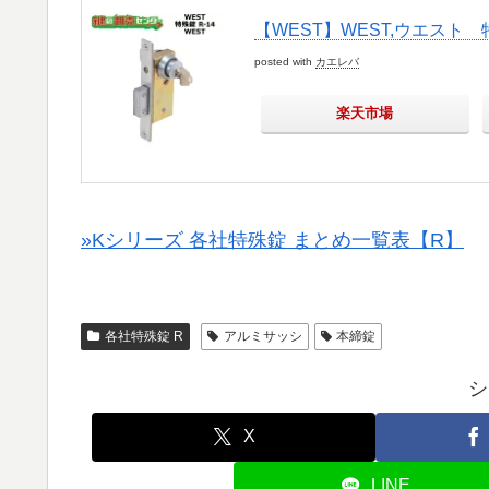
【WEST】WEST,ウエスト 特
posted with
カエレバ
楽天市場
»Kシリーズ 各社特殊錠 まとめ一覧表【R】
各社特殊錠 R
アルミサッシ
本締錠
シ
X
LINE