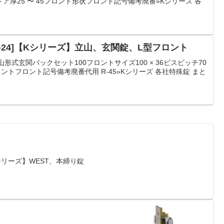
160)ドア厚25 〜 45フロント形状フロント記号備考廃番»Kシリーズ 各
-24]【Kシリーズ】立山、玄関錠、L型フロント
形式玄関バックセット100フロントサイズ100 × 36ビスピッチ70
ントフロント記号備考廃番代用 R-45»Kシリーズ 各社特殊錠 まと
Kシリーズ】WEST、本締り錠