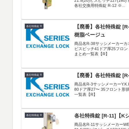
21.5(20)ビスピッチ127(
各社交換用特殊錠 R-12 ※...
【廃番】各社特殊錠 [
各社特殊錠 R
樹脂ベージュ
商品名R-38サッシメーカーカ
ビスピッチ41ドア厚25フロ
まとめ一覧表【R】
【廃番】各社特殊錠 [R
各社特殊錠 R
商品名R-3サッシメーカーY.K
80ドア厚27〜 35フロント
一覧表【R】
各社特殊錠 [R-11]【
各社特殊錠 R
商品名R-11サッシメーカーWE