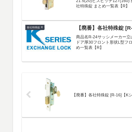
21.5(20)ビスピッチ127(
社特殊錠 まとめ一覧表【R】
【廃番】各社特殊錠 [R
各社特殊錠 R
商品名R-24サッシメーカー立山
ドア厚30フロント形状L型フロ
め一覧表【R】
【廃番】各社特殊錠 [R-16]【